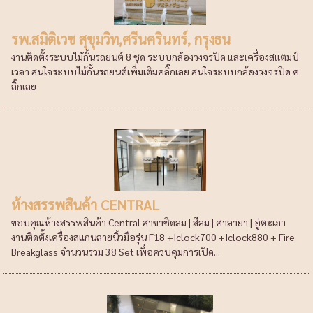
รพ.สมิติเวช สุขุมวิท,ศรีนครินทร์, กรุงธน
งานติดตั้งระบบไม้กั้นรถยนต์ 8 ชุด ระบบกล้องวงจรปิด และเครื่องสแตมป์
เวลา สนใจระบบไม้กั้นรถยนต์เพิ่มเติมคลิ๊กเลย สนใจระบบกล้องวงจรปิด ค
ลิ๊กเลย
ห้างสรรพสินค้า CENTRAL
ขอบคุณห้างสรรพสินค้า Central สาขาชิดลม | สีลม | ศาลายา | อู่ตะเภา
งานติดตั้งเครื่องสแกนลายนิ้วมือรุ่น F18 +Iclock700 +Iclock880 + Fire
Breakglass จำนวนรวม 38 Set เพื่อควบคุมการเปิด...