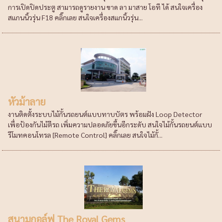
การเปิดปิดประตู สามารถดูรายงาน ขาด ลา มาสาย โอที ได้ สนใจเครื่อง
สแกนนิ้วรุ่น F18 คลิ๊กเลย สนใจเครื่องสแกนิ้วรุ่น...
หัวม้าลาย
งานติดตั้งระบบไม้กั้นรถยนต์แบบทาบบัตร พร้อมฝัง Loop Detector
เพื่อป้องกันไม้ตีรถ เพิ่มความปลอดภัยขึ้นอีกระดับ สนใจไม้กั้นรถยนต์แบบ
รีโมทคอนโทรล [Remote Control] คลิ๊กเลย สนใจไม้กั้...
สนามกอล์ฟ The Royal Gems