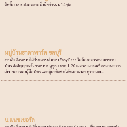
ติดตั้งระบบสแกนลายนิ้วมือจำนวน 14 ชุด
หมู่บ้านธาดาพาร์ค ชลบุรี
งานติดตั้งระบบไม้กั้นรถยนต์ แบบ Easy Pass ไม่ต้องลดกระจกมาทาบ
บัตร ส่งสัญญาณด้วยระบบบลูทูธ ระยะ 1-20 เมตรสามารถเช็คสถานะการ
เข้า-ออก ของผู้ถือบัตร และผู้มาติดต่อได้ตลอดเวลา ดูรายละเ...
บ.แนชเชอรัล
งานติดตั้งระบบไม้กั้นรถยนต์แบบ Remote Control เพื่อควบคุมการเข้า-