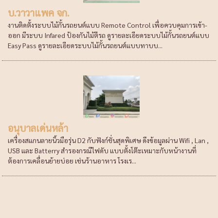
บ.วาวาแพค จก.
งานติดตั้งระบบไม้กั้นรถยนต์แบบ Remote Control เพื่อควบคุมการเข้า-
ออก มีระบบ Infared ป้องกันไม้ตีรถ ดูรายละเอียดระบบไม้กั้นรถยนต์แบบ
Easy Pass ดูรายละเอียดระบบไม้กั้นรถยนต์แบบทาบบ...
อนุบาลเด่นหล้า
เครื่องสแกนลายนิ้วมือรุ่น D2 กับฟังก์ชั่นสุดพิเศษ ดึงข้อมูลผ่าน Wifi , Lan ,
USB และ Batterry สำรองกรณีไฟดับ แบบตั้งโต๊ะเหมาะกับหน้างานที่
ต้องการเคลื่อนย้ายบ่อย เช่นร้านอาหาร โรงเร...