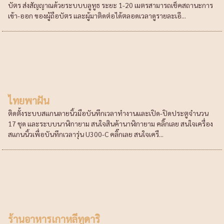
บัตร ส่งสัญญาณด้วยระบบบลูทูธ ระยะ 1-20 เมตรสามารถเช็คสถานะการ
เข้า-ออก ของผู้ถือบัตร และผู้มาติดต่อได้ตลอดเวลาดูรายละเอี...
ไทยพาฝัน
ติดตั้งระบบสแกนลายนิ้วมือบันทึกเวลาทำงานและเปิด-ปิดประตูจำนวน
17 ชุด และระบบนาฬิกายาม สนใจสินค้านาฬิกายาม คลิ๊กเลย สนใจเครื่อง
สแกนนิ้วเพื่อบันทึกเวลารุ่น U300-C คลิ๊กเลย สนใจเครื...
ร้านอาหารเกาหลีทูดาริ