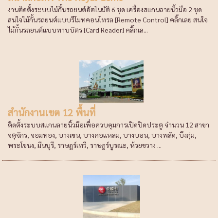
งานติดตั้งระบบไม้กั้นรถยนต์อัตโนมัติ 6 ชุด เครื่องสแกนลายนิ้วมือ 2 ชุด
สนใจไม้กั้นรถยนต์แบบรีโมทคอนโทรล [Remote Control] คลิ๊กเลย สนใจ
ไม้กั้นรถยนต์แบบทาบบัตร [Card Reader] คลิ๊กเล...
สำนักงานเขต 12 พื้นที่
ติดตั้งระบบสแกนลายนิ้วมือเพื่อควบคุมการเปิดปิดประตู จำนวน 12 สาขา
จตุจักร, จอมทอง, บางเขน, บางคอแหลม, บางบอน, บางพลัด, บึงกุ่ม,
พระโขนง, มีนบุรี, ราษฎร์เทวี, ราษฎร์บูรณะ, ห้วยขวาง ...