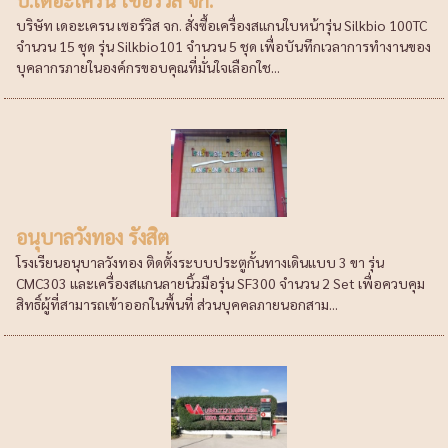
บริษัท เดอะเครน เซอร์วิส จก. สั่งซื้อเครื่องสแกนใบหน้ารุ่น Silkbio 100TC
จำนวน 15 ชุด รุ่น Silkbio101 จำนวน 5 ชุด เพื่อบันทึกเวลาการทำงานของ
บุคลากรภายในองค์กรขอบคุณที่มั่นใจเลือกใช...
อนุบาลวังทอง รังสิต
โรงเรียนอนุบาลวังทอง ติดตั้งระบบประตูกั้นทางเดินแบบ 3 ขา รุ่น
CMC303 และเครื่องสแกนลายนิ้วมือรุ่น SF300 จำนวน 2 Set เพื่อควบคุม
สิทธิ์ผู้ที่สามารถเข้าออกในพื้นที่ ส่วนบุคคลภายนอกสาม...