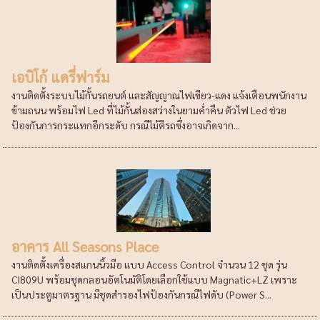
เอบิโก้ แดรี่ฟาร์ม
งานติดตั้งระบบไม้กั้นรถยนต์ และสัญญาณไฟเขียว-แดง แจ้งเตือนพนักงาน
ข้ามถนน พร้อมไฟ Led ที่ไม้กั้นส่องสว่างในยามค่ำคืน ตัวไฟ Led ช่วย
ป้องกันการกระแทกอีกระดับ กรณีไม้ตีรถซึ่งอาจเกิดจาก...
อาคาร All Seasons Place
งานติดตั้งเครื่องสแกนนิ้วมือ แบบ Access Control จำนวน 12 ชุด รุ่น
CI809U พร้อมชุดกลอนอัตโนมัติโดยเลือกใช้แบบ Magnatic+LZ เพราะ
เป็นประตูมาตรฐาน มีชุดสำรองไฟป้องกันกรณีไฟดับ (Power S...