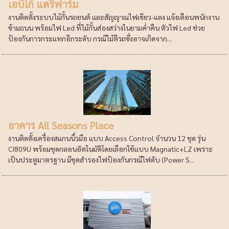
เอบิโก้ แดรี่ฟาร์ม
งานติดตั้งระบบไม้กั้นรถยนต์ และสัญญาณไฟเขียว-แดง แจ้งเตือนพนักงาน
ข้ามถนน พร้อมไฟ Led ที่ไม้กั้นส่องสว่างในยามค่ำคืน ตัวไฟ Led ช่วย
ป้องกันการกระแทกอีกระดับ กรณีไม้ตีรถซึ่งอาจเกิดจาก...
อาคาร All Seasons Place
งานติดตั้งเครื่องสแกนนิ้วมือ แบบ Access Control จำนวน 12 ชุด รุ่น
CI809U พร้อมชุดกลอนอัตโนมัติโดยเลือกใช้แบบ Magnatic+LZ เพราะ
เป็นประตูมาตรฐาน มีชุดสำรองไฟป้องกันกรณีไฟดับ (Power S...