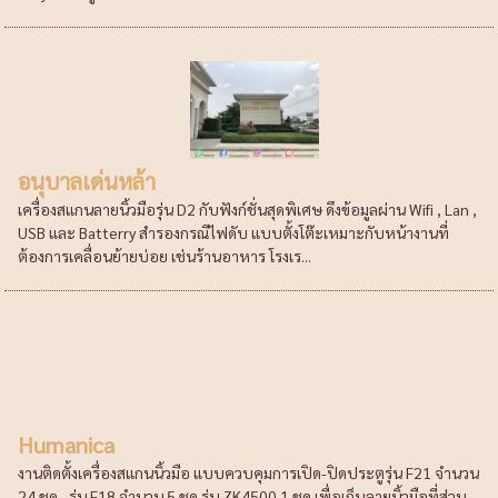
อนุบาลเด่นหล้า
เครื่องสแกนลายนิ้วมือรุ่น D2 กับฟังก์ชั่นสุดพิเศษ ดึงข้อมูลผ่าน Wifi , Lan ,
USB และ Batterry สำรองกรณีไฟดับ แบบตั้งโต๊ะเหมาะกับหน้างานที่
ต้องการเคลื่อนย้ายบ่อย เช่นร้านอาหาร โรงเร...
Humanica
งานติดตั้งเครื่องสแกนนิ้วมือ แบบควบคุมการเปิด-ปิดประตูรุ่น F21 จำนวน
24 ชุด , รุ่น F18 จำนวน 5 ชุด รุ่น ZK4500 1 ชุด เพื่อเก็บลายนิ้วมือที่ส่วน