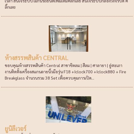
เวลา สนใจระบบไม้กั้นรถยนต์เพิ่มเติมคลิ๊กเลย สนใจระบบกล้องวงจรปิด ค
ลิ๊กเลย
ห้างสรรพสินค้า CENTRAL
ขอบคุณห้างสรรพสินค้า Central สาขาชิดลม | สีลม | ศาลายา | อู่ตะเภา
งานติดตั้งเครื่องสแกนลายนิ้วมือรุ่น F18 +Iclock700 +Iclock880 + Fire
Breakglass จำนวนรวม 38 Set เพื่อควบคุมการเปิด...
ยูนิลีเวอร์