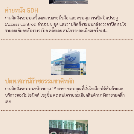
ค่ายหนัง GDH
งานติดตั้งระบบเครื่องสแกนลายนิ้วมือ และควบคุมการเปิดปิดประตู
(Access Control) จำนวน 8 ชุด และงานติดตั้งระบบกล้องวงจรปิด สนใจ
รายละเอียดกล้องวงจรปิด คลิ๊กเลย สนใจรายละเอียดเครื่องส...
ปตท.สถานีก๊าซธรรมชาติหลัก
งานติดตั้งระบบนาฬิกายาม 15 สาขา ขอบคุณที่มั่นใจเลือกใช้สินค้าและ
บริการของไมโอนิคส์ โซลูชั่น คะ สนใจรายละเอียดสินค้านาฬิกายามคลิ๊ก
เลย