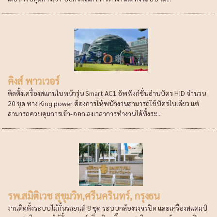
คิงส์ พาวเวอร์
ติดตั้งเครื่องสแกนใบหน้ารุ่น Smart AC1 อัพฟังก์ชั่นอ่านบัตร HID จำนวน
20 ชุด ทาง King power ต้องการให้พนักงานสามารถใช้บัตรใบเดียว แต่
สามารถควบคุมการเข้า-ออก ลงเวลาการทำงานได้ทั้งระ...
รพ.สมิติเวช สุขุมวิท,ศรีนครินทร์, กรุงธน
งานติดตั้งระบบไม้กั้นรถยนต์ 8 ชุด ระบบกล้องวงจรปิด และเครื่องสแตมป์