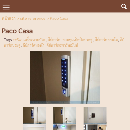
หน้าแรก
>
site reference
>
Paco Casa
Paco Casa
Tags:
tc5w
,
เครื่องทาบบัตร
,
คีย์การ์ด
,
ควบคุมเปิดปิดประตู
,
คีย์การ์ดคอนโด
,
คีย์
การ์ดประตู
,
คีย์การ์ดหอพัก
,
คีย์การ์ดอพาร์ทเม้นท์