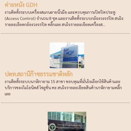
ค่ายหนัง GDH
งานติดตั้งระบบเครื่องสแกนลายนิ้วมือ และควบคุมการเปิดปิดประตู
(Access Control) จำนวน 8 ชุด และงานติดตั้งระบบกล้องวงจรปิด สนใจ
รายละเอียดกล้องวงจรปิด คลิ๊กเลย สนใจรายละเอียดเครื่องส...
ปตท.สถานีก๊าซธรรมชาติหลัก
งานติดตั้งระบบนาฬิกายาม 15 สาขา ขอบคุณที่มั่นใจเลือกใช้สินค้าและ
บริการของไมโอนิคส์ โซลูชั่น คะ สนใจรายละเอียดสินค้านาฬิกายามคลิ๊ก
เลย