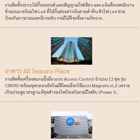
งานติดตั้งระบบไม้กั้นรถยนต์ และสัญญาณไฟเขียว-แดง แจ้งเตือนพนักงาน
ข้ามถนน พร้อมไฟ Led ที่ไม้กั้นส่องสว่างในยามค่ำคืน ตัวไฟ Led ช่วย
ป้องกันการกระแทกอีกระดับ กรณีไม้ตีรถซึ่งอาจเกิดจาก...
อาคาร All Seasons Place
งานติดตั้งเครื่องสแกนนิ้วมือ แบบ Access Control จำนวน 12 ชุด รุ่น
CI809U พร้อมชุดกลอนอัตโนมัติโดยเลือกใช้แบบ Magnatic+LZ เพราะ
เป็นประตูมาตรฐาน มีชุดสำรองไฟป้องกันกรณีไฟดับ (Power S...