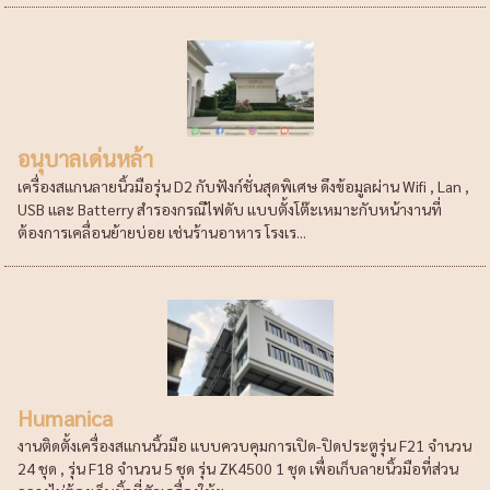
อนุบาลเด่นหล้า
เครื่องสแกนลายนิ้วมือรุ่น D2 กับฟังก์ชั่นสุดพิเศษ ดึงข้อมูลผ่าน Wifi , Lan ,
USB และ Batterry สำรองกรณีไฟดับ แบบตั้งโต๊ะเหมาะกับหน้างานที่
ต้องการเคลื่อนย้ายบ่อย เช่นร้านอาหาร โรงเร...
Humanica
งานติดตั้งเครื่องสแกนนิ้วมือ แบบควบคุมการเปิด-ปิดประตูรุ่น F21 จำนวน
24 ชุด , รุ่น F18 จำนวน 5 ชุด รุ่น ZK4500 1 ชุด เพื่อเก็บลายนิ้วมือที่ส่วน