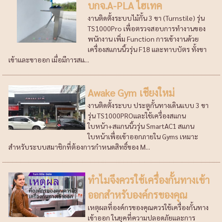
บกจ.A-PLA ไฮเทค
งานติดตั้งระบบไม้กั้น 3 ขา (Turnstile) รุ่น
TS1000Pro เพื่อตรวจสอบการทำงานของ
พนักงาน เพิ่ม Function การเข้างานด้วย
เครื่องสแกนนิ้วรุ่น F18 และทาบบัตร ทั้งขา
เข้าและขาออก เมื่อมีการสแ...
Awake Gym เชียงใหม่
งานติดตั้งระบบ ประตูกั้นทางเดินแบบ 3 ขา
รุ่น TS1000PROและใช้เครื่องสแกน
ใบหน้า+สแกนนิ้วรุ่น SmartAC1 สแกน
ใบหน้าเพื่อเข้าออกภายใน Gyms เหมาะ
สำหรับระบบสมาชิกที่ต้องการกำหนดสิทธิ์ของ M...
ทำไมจึงควรใช้เครื่องกั้นทางเข้า
ออกสำหรับองค์กรของคุณ
เหตุผลที่องค์กรของคุณควรใช้เครื่องกั้นทาง
เข้าออก ในยุคที่ความปลอดภัยและการ