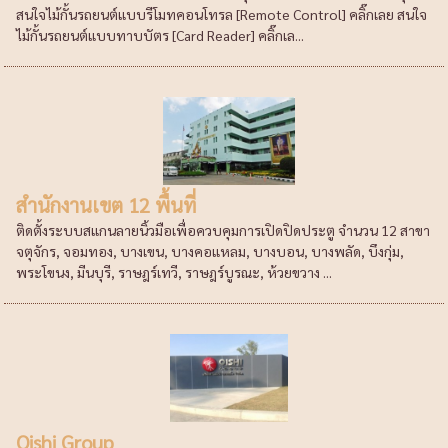
สนใจไม้กั้นรถยนต์แบบรีโมทคอนโทรล [Remote Control] คลิ๊กเลย สนใจ
ไม้กั้นรถยนต์แบบทาบบัตร [Card Reader] คลิ๊กเล...
สำนักงานเขต 12 พื้นที่
ติดตั้งระบบสแกนลายนิ้วมือเพื่อควบคุมการเปิดปิดประตู จำนวน 12 สาขา
จตุจักร, จอมทอง, บางเขน, บางคอแหลม, บางบอน, บางพลัด, บึงกุ่ม,
พระโขนง, มีนบุรี, ราษฎร์เทวี, ราษฎร์บูรณะ, ห้วยขวาง ...
Oishi Group