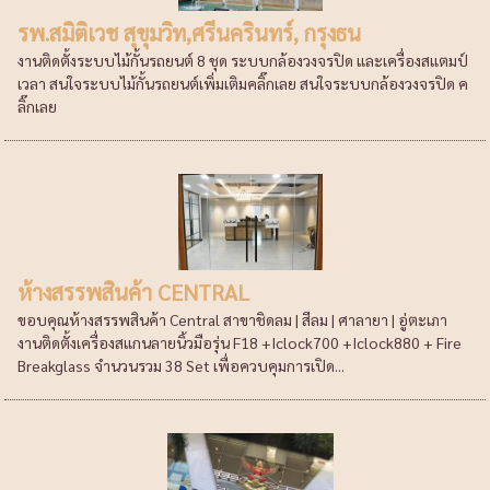
รพ.สมิติเวช สุขุมวิท,ศรีนครินทร์, กรุงธน
งานติดตั้งระบบไม้กั้นรถยนต์ 8 ชุด ระบบกล้องวงจรปิด และเครื่องสแตมป์
เวลา สนใจระบบไม้กั้นรถยนต์เพิ่มเติมคลิ๊กเลย สนใจระบบกล้องวงจรปิด ค
ลิ๊กเลย
ห้างสรรพสินค้า CENTRAL
ขอบคุณห้างสรรพสินค้า Central สาขาชิดลม | สีลม | ศาลายา | อู่ตะเภา
งานติดตั้งเครื่องสแกนลายนิ้วมือรุ่น F18 +Iclock700 +Iclock880 + Fire
Breakglass จำนวนรวม 38 Set เพื่อควบคุมการเปิด...