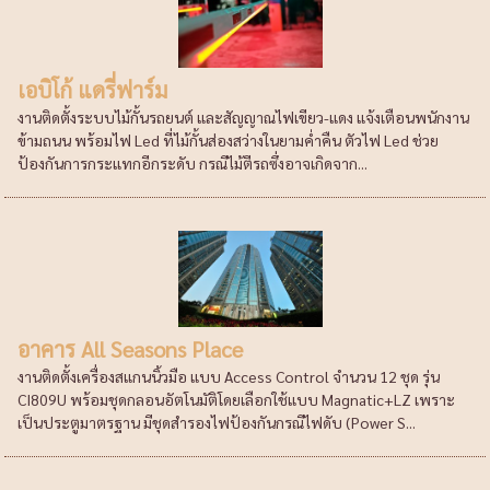
เอบิโก้ แดรี่ฟาร์ม
งานติดตั้งระบบไม้กั้นรถยนต์ และสัญญาณไฟเขียว-แดง แจ้งเตือนพนักงาน
ข้ามถนน พร้อมไฟ Led ที่ไม้กั้นส่องสว่างในยามค่ำคืน ตัวไฟ Led ช่วย
ป้องกันการกระแทกอีกระดับ กรณีไม้ตีรถซึ่งอาจเกิดจาก...
อาคาร All Seasons Place
งานติดตั้งเครื่องสแกนนิ้วมือ แบบ Access Control จำนวน 12 ชุด รุ่น
CI809U พร้อมชุดกลอนอัตโนมัติโดยเลือกใช้แบบ Magnatic+LZ เพราะ
เป็นประตูมาตรฐาน มีชุดสำรองไฟป้องกันกรณีไฟดับ (Power S...