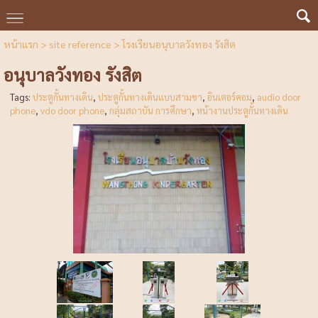
หน้าแรก
>
site reference
>
โรงเรียนอนุบาลวังทอง รังสิต
อนุบาลวังทอง รังสิต
Tags:
ประตูกั้นทางเดิน
,
ประตูกั้นทางเดินแบบสามขา
,
อินเตอร์คอม
,
audio door
phone
,
vdo door phone
,
กลุ่มสถาบัน การศึกษา
,
หน้างานประตูกั้นทางเดิน