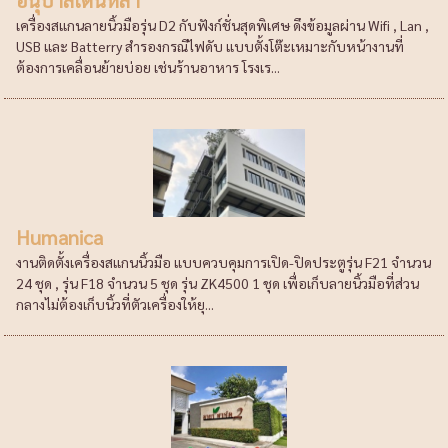
เครื่องสแกนลายนิ้วมือรุ่น D2 กับฟังก์ชั่นสุดพิเศษ ดึงข้อมูลผ่าน Wifi , Lan ,
USB และ Batterry สำรองกรณีไฟดับ แบบตั้งโต๊ะเหมาะกับหน้างานที่
ต้องการเคลื่อนย้ายบ่อย เช่นร้านอาหาร โรงเร...
Humanica
งานติดตั้งเครื่องสแกนนิ้วมือ แบบควบคุมการเปิด-ปิดประตูรุ่น F21 จำนวน
24 ชุด , รุ่น F18 จำนวน 5 ชุด รุ่น ZK4500 1 ชุด เพื่อเก็บลายนิ้วมือที่ส่วน
กลางไม่ต้องเก็บนิ้วที่ตัวเครื่องให้ยุ...