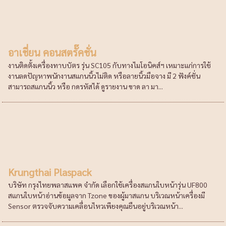
อาเชี่ยน คอนสตรั๊คชั่น
งานติดตั้งเครื่องทาบบัตร รุ่น SC105 กับทางไมโอนิคส์ฯ เหมาะแก่การใช้
งานลดปัญหาพนักงานสแกนนิ้วไม่ติด หรือลายนิ้วมือจาง มี 2 ฟังค์ชั่น
สามารถสแกนนิ้ว หรือ กดรหัสได้ ดูรายงาน ขาด ลา มา...
Krungthai Plaspack
บริษัท กรุงไทยพลาสแพค จำกัด เลือกใช้เครื่องสแกนใบหน้ารุ่น UF800
สแกนใบหน้าอ่านข้อมูลจาก Tzone ของผู้มาสแกน บริเวณหน้าเครื่องมี
Sensor ตรวจจับความเคลื่อนไหวเพียงคุณยืนอยู่บริเวณหน้า...