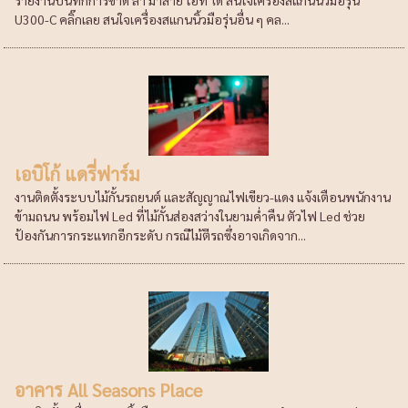
U300-C คลิ๊กเลย สนใจเครื่องสแกนนิ้วมือรุ่นอื่น ๆ คล...
เอบิโก้ แดรี่ฟาร์ม
งานติดตั้งระบบไม้กั้นรถยนต์ และสัญญาณไฟเขียว-แดง แจ้งเตือนพนักงาน
ข้ามถนน พร้อมไฟ Led ที่ไม้กั้นส่องสว่างในยามค่ำคืน ตัวไฟ Led ช่วย
ป้องกันการกระแทกอีกระดับ กรณีไม้ตีรถซึ่งอาจเกิดจาก...
อาคาร All Seasons Place