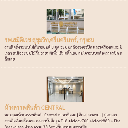
รพ.สมิติเวช สุขุมวิท,ศรีนครินทร์, กรุงธน
งานติดตั้งระบบไม้กั้นรถยนต์ 8 ชุด ระบบกล้องวงจรปิด และเครื่องสแตมป์
เวลา สนใจระบบไม้กั้นรถยนต์เพิ่มเติมคลิ๊กเลย สนใจระบบกล้องวงจรปิด ค
ลิ๊กเลย
ห้างสรรพสินค้า CENTRAL
ขอบคุณห้างสรรพสินค้า Central สาขาชิดลม | สีลม | ศาลายา | อู่ตะเภา
งานติดตั้งเครื่องสแกนลายนิ้วมือรุ่น F18 +Iclock700 +Iclock880 + Fire
Breakglass จำนวนรวม 38 Set เพื่อควบคุมการเปิด...