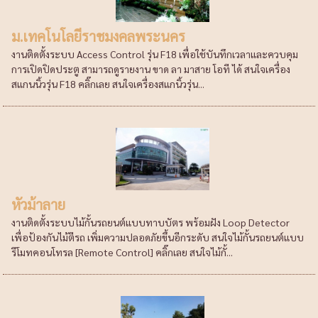
ม.เทคโนโลยีราชมงคลพระนคร
งานติดตั้งระบบ Access Control รุ่น F18 เพื่อใช้บันทึกเวลาและควบคุม
การเปิดปิดประตู สามารถดูรายงาน ขาด ลา มาสาย โอที ได้ สนใจเครื่อง
สแกนนิ้วรุ่น F18 คลิ๊กเลย สนใจเครื่องสแกนิ้วรุ่น...
หัวม้าลาย
งานติดตั้งระบบไม้กั้นรถยนต์แบบทาบบัตร พร้อมฝัง Loop Detector
เพื่อป้องกันไม้ตีรถ เพิ่มความปลอดภัยขึ้นอีกระดับ สนใจไม้กั้นรถยนต์แบบ
รีโมทคอนโทรล [Remote Control] คลิ๊กเลย สนใจไม้กั้...