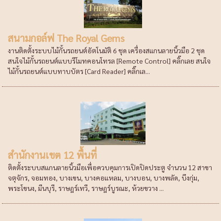
สนามกอล์ฟ The Royal Gems
งานติดตั้งระบบไม้กั้นรถยนต์อัตโนมัติ 6 ชุด เครื่องสแกนลายนิ้วมือ 2 ชุด
สนใจไม้กั้นรถยนต์แบบรีโมทคอนโทรล [Remote Control] คลิ๊กเลย สนใจ
ไม้กั้นรถยนต์แบบทาบบัตร [Card Reader] คลิ๊กเล...
สำนักงานเขต 12 พื้นที่
ติดตั้งระบบสแกนลายนิ้วมือเพื่อควบคุมการเปิดปิดประตู จำนวน 12 สาขา
จตุจักร, จอมทอง, บางเขน, บางคอแหลม, บางบอน, บางพลัด, บึงกุ่ม,
พระโขนง, มีนบุรี, ราษฎร์เทวี, ราษฎร์บูรณะ, ห้วยขวาง ...