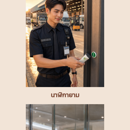
นาฬิกายาม