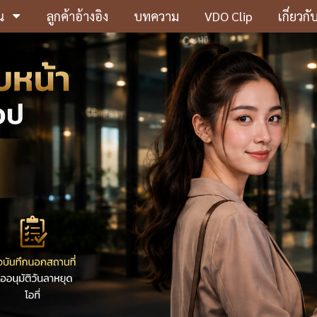
น
ลูกค้าอ้างอิง
บทความ
VDO Clip
เกี่ยวกั