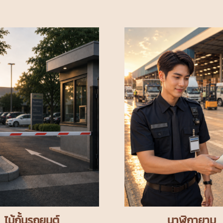
ไม้กั้นรถยนต์
นาฬิกายาม