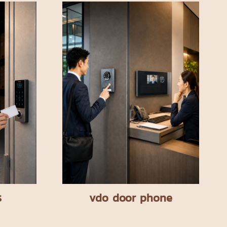
ร
vdo door phone