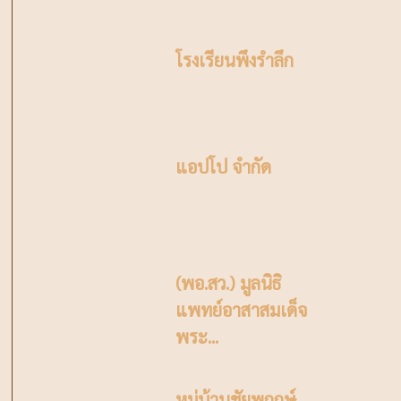
โรงเรียนพึงรำลึก
แอปโป จำกัด
(พอ.สว.) มูลนิธิ
แพทย์อาสาสมเด็จ
พระ...
หมู่บ้านชัยพฤกษ์