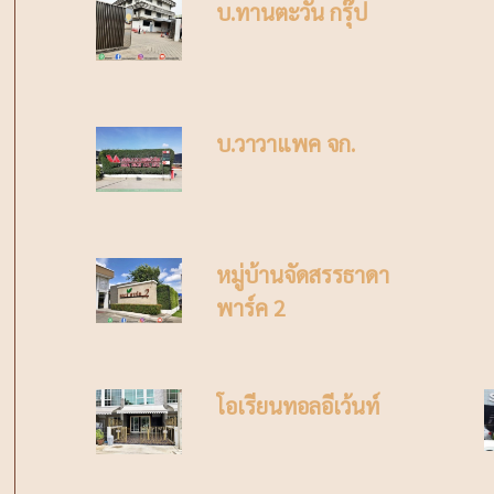
บ.ทานตะวัน กรุ๊ป
บ.วาวาแพค จก.
หมู่บ้านจัดสรรธาดา
พาร์ค 2
โอเรียนทอลอีเว้นท์