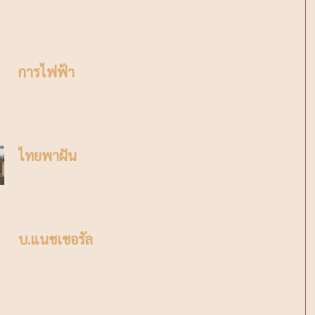
การไฟฟ้า
ไทยพาฝัน
บ.แนชเชอรัล