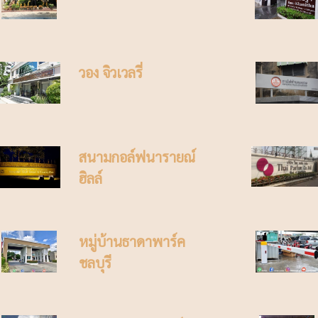
วอง จิวเวลรี่
สนามกอล์ฟนารายณ์
ฮิลล์
หมู่บ้านธาดาพาร์ค
ชลบุรี