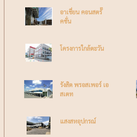
อาเชี่ยน คอนสตรั๊
คชั่น
โครงการใกล้ตะวัน
รังสิต พรอสเพอร์ เอ
สเตท
แสงสหอุปกรณ์