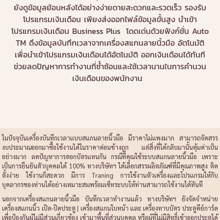
ยังดูข้อมูลย้อนหลังได้อย่างง่ายดายสะดวกและรวดเร็ว รองรับ
โปรแกรมเงินเดือน เพียงส่งออกไฟล์ข้อมูลขั้นสูง นำเข้า
โปรแกรมเงินเดือน Business Plus โดดเด่นด้วยฟังก์ชั่น Auto
TM ดึงข้อมูลบันทึกเวลาจากเครื่องสแกนลายนิ้วมือ อัตโนมัติ
เพื่อนำเข้าโปรแกรมเงินเดือนได้อัตโนมัติ ออกเงินเดือนได้ทันที
ช่วยลดปัญหาการทำงานที่ซ้ำซ้อนและใช้เวลานานในการคำนวน
เงินเดือนของพนักงาน
ในปัจจุบันเครื่องบันทึกเวลาแบบสแกนลายนิ้วมือ มีราคาไม่แพงมาก สามารถจัดสรร
งบประมาณออกมาซื้อใช้งานได้ในราคาค่อนข้างถูก แต่สิ่งที่ได้กลับมานั้นคุ้มค่าเป็น
อย่างมาก ลดปัญหาการตอกบัตรแทนกัน กรณีที่คุณใช้ระบบสแกนลายนิ้วมือ เพราะ
เป็นการยืนยันตัวบุคคลได้ 100% ทางบริษัทฯ ได้เลือกสรรผลิตภัณฑ์ที่มีคุณภาพสูง ติด
ตั้งง่าย ใช้งานก็สะดวก มีการ Traning การใช้งานตัวเครื่องและโปรแกรมให้กับ
บุคลากรของท่านได้อย่างเหมาะสมพร้อมเซ็ทระบบให้ท่านสามารถใช้งานได้ทันที
นอกจากเครื่องสแกนลายนิ้วมือ บันทึกเวลาทำงานแล้ว ทางบริษัทฯ ยังจัดจำหน่าย
เครื่องสแกนนิ้ว เปิด-ปิดประตู | เครื่องสแกนใบหน้า และ เครื่องทาบบัตร ประตูคีย์การ์ด
เพื่อป้องกันผู้ไม่มีส่วนเกี่ยวข้อง เข้ามาพื้นที่ส่วนบุคคล หรือผู้ที่ไม่มีสิทธิ์เข้าออกประตูได้