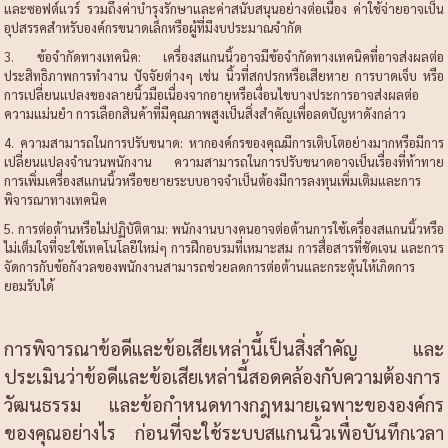
และซอฟต์แวร์ รวมถึงค่าบำรุงรักษาและค่าสนับสนุนอย่างต่อเนื่อง ค่าใช้จ่ายอาจเป็น
อุปสรรคสำหรับองค์กรขนาดเล็กหรือผู้ที่มีงบประมาณจำกัด
3. ข้อจำกัดทางเทคนิค: เครื่องสแกนนิ้วอาจมีข้อจำกัดทางเทคนิคที่อาจส่งผลต่อ
ประสิทธิภาพการทำงาน ปัจจัยต่างๆ เช่น นิ้วที่สกปรกหรือเสียหาย การบาดเจ็บ หรือ
การเปลี่ยนแปลงของลายนิ้วมือเนื่องจากอายุหรือเงื่อนไขบางประการอาจส่งผลต่อ
ความแม่นยำ การเลือกสินค้าที่มีคุณภาพสูงเป็นสิ่งสำคัญเพื่อลดปัญหาดังกล่าว
4. ความสามารถในการปรับขนาด: หากองค์กรของคุณมีการเติบโตอย่างมากหรือมีการ
เปลี่ยนแปลงจำนวนพนักงาน ความสามารถในการปรับขนาดอาจเป็นเรื่องที่ท้าทาย
การเพิ่มเครื่องสแกนนิ้วหรือขยายระบบอาจจำเป็นต้องมีการลงทุนเพิ่มเติมและการ
พิจารณาทางเทคนิค
5. การต่อต้านหรือไม่ปฏิบัติตาม: พนักงานบางคนอาจต่อต้านการใช้เครื่องสแกนนิ้วหรือ
ไม่เต็มใจที่จะใช้เทคโนโลยีใหม่ๆ การฝึกอบรมที่เหมาะสม การสื่อสารที่ชัดเจน และการ
จัดการกับข้อกังวลของพนักงานสามารถช่วยลดการต่อต้านและกระตุ้นให้เกิดการ
ยอมรับได้
การพิจารณาข้อดีและข้อเสียเหล่านี้เป็นสิ่งสำคัญ และ
ประเมินว่าข้อดีและข้อเสียเหล่านี้สอดคล้องกับความต้องการ
วัฒนธรรม และข้อกำหนดทางกฎหมายเฉพาะขององค์กร
ของคุณอย่างไร ก่อนที่จะใช้ระบบสแกนนิ้วเพื่อบันทึกเวลา