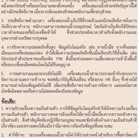
หนึ่งตอกบัตรเข้าหรือออกในนามของอีกคนหนึ่ง เครื่องสแกนนิ้วช่วยขจัดปัญหานี้ได้
อย่างมีประสิทธิภาพ เนื่องจากต้องแสดงตัวของพนักงานเพื่อระบุตัวตน
3. ประสิทธิภาพด้านเวลา: เครื่องสแกนนิ้วเป็นวิธีที่รวดเร็วและมีประสิทธิภาพในการ
บันทึกเวลาทำงาน พนักงานสามารถสแกนนิ้วบนอุปกรณ์ โดยไม่จำเป็นต้องใช้บัตรลง
เวลาด้วยตนเองหรือใบลงชื่อเข้าใช้ ซึ่งช่วยประหยัดเวลาสำหรับทั้งพนักงานและ
บุคลากรฝ่ายทรัพยากรบุคคล
4. การรักษาความปลอดภัยขั้นสูง: ข้อมูลไบโอเมตริก เช่น ลายนิ้วมือ ยากที่จะลอก
เลียนแบบหรือปลอมแปลง ทำให้เพิ่มความปลอดภัยอีกชั้นเมื่อเทียบกับวิธีดั้งเดิม เช่น
บัตรประจำตัวประชาชนหรือรหัส PIN สิ่งนี้จะช่วยลดความเสี่ยงของการเข้าถึงพื้นที่
หรือระบบที่ละเอียดอ่อนโดยไม่ได้รับอนุญาต
5. การผสานรวมและระบบอัตโนมัติ: เครื่องสแกนนิ้วสามารถรวมเข้ากับระบบการ
จัดการเวลาและการเข้างาน ซอฟต์แวร์บัญชีเงินเดือน หรือระบบ HR อื่นๆ ซึ่งช่วยให้
สามารถถ่ายโอนข้อมูลอัตโนมัติ เพิ่มประสิทธิภาพงานด้านการจัดการ และลดโอกาส
เกิดข้อผิดพลาดหรือความไม่สอดคล้องกันของข้อมูล
ข้อเสีย:
1. ความกังวลเรื่องความเป็นส่วนตัว: การใช้ข้อมูลไบโอเมตริกทำให้เกิดความกังวลเรื่อง
ความเป็นส่วนตัว พนักงานบางคนอาจลังเลที่จะให้ลายนิ้วมือเนื่องจากความกลัวความ
เป็นส่วนตัว สิ่งสำคัญคือต้องปฏิบัติตามกฎหมายและข้อบังคับด้านความเป็นส่วนตัวที่
เกี่ยวข้อง และตรวจสอบให้แน่ใจว่ามีมาตรการป้องกันข้อมูลที่เหมาะสม
2. ค่าใช้จ่าย: ระบบเครื่องสแกนนิ้วอาจมีค่าใช้จ่ายล่วงหน้าสำหรับการซื้อฮาร์ดแวร์