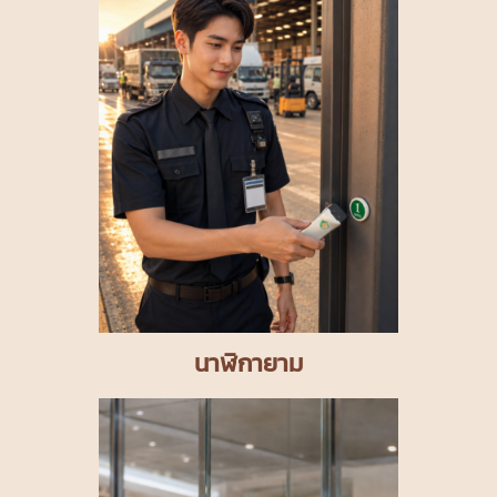
นาฬิกายาม