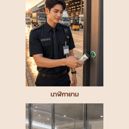
นาฬิกายาม