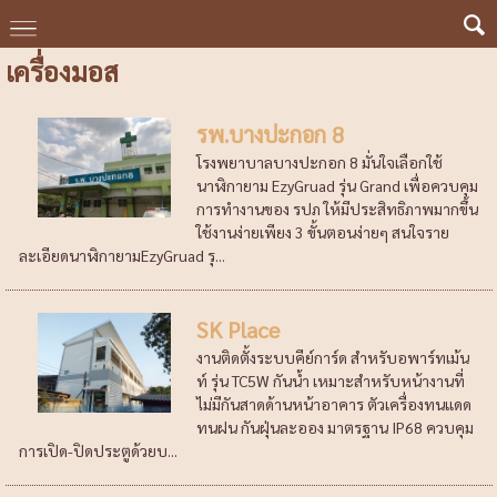
เครื่องมอส
รพ.บางปะกอก 8
โรงพยาบาลบางปะกอก 8 มั่นใจเลือกใช้
นาฬิกายาม EzyGruad รุ่น Grand เพื่อควบคุม
การทำงานของ รปภ ให้มีประสิทธิภาพมากขึ้น
ใช้งานง่ายเพียง 3 ขั้นตอนง่ายๆ สนใจราย
ละเอียดนาฬิกายามEzyGruad รุ...
SK Place
งานติดตั้งระบบคีย์การ์ด สำหรับอพาร์ทเม้น
ท์ รุ่น TC5W กันน้ำ เหมาะสำหรับหน้างานที่
ไม่มีกันสาดด้านหน้าอาคาร ตัวเครื่องทนแดด
ทนฝน กันฝุ่นละออง มาตรฐาน IP68 ควบคุม
การเปิด-ปิดประตูด้วยบ...