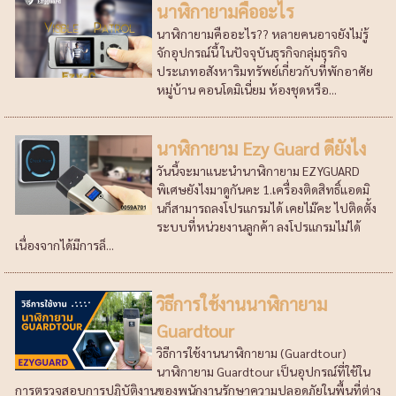
นาฬิกายามคืออะไร
นาฬิกายามคืออะไร?? หลายคนอาจยังไม่รู้
จักอุปกรณ์นี้ ในปัจจุบันธุรกิจกลุ่มธุรกิจ
ประเภทอสังหาริมทรัพย์เกี่ยวกับที่พักอาศัย
หมู่บ้าน คอนโดมิเนี่ยม ห้องชุดหรือ...
นาฬิกายาม Ezy Guard ดียังไง
วันนี้จะมาแนะนำนาฬิกายาม EZYGUARD
พิเศษยังไงมาดูกันคะ 1.เครื่องติดสิทธิ์แอดมิ
นก็สามารถลงโปรแกรมได้ เคยไม๊คะ ไปติดตั้ง
ระบบที่หน่วยงานลูกค้า ลงโปรแกรมไม่ได้
เนื่องจากได้มีการล็...
วิธีการใช้งานนาฬิกายาม
Guardtour
วิธีการใช้งานนาฬิกายาม (Guardtour)
นาฬิกายาม Guardtour เป็นอุปกรณ์ที่ใช้ใน
การตรวจสอบการปฏิบัติงานของพนักงานรักษาความปลอดภัยในพื้นที่ต่าง