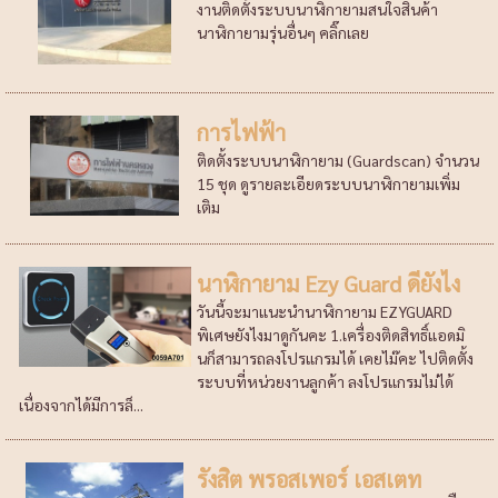
งานติดตั้งระบบนาฬิกายามสนใจสินค้า
นาฬิกายามรุ่นอื่นๆ คลิ๊กเลย
การไฟฟ้า
ติดตั้งระบบนาฬิกายาม (Guardscan) จำนวน
15 ชุด ดูรายละเอียดระบบนาฬิกายามเพิ่ม
เติม
นาฬิกายาม Ezy Guard ดียังไง
วันนี้จะมาแนะนำนาฬิกายาม EZYGUARD
พิเศษยังไงมาดูกันคะ 1.เครื่องติดสิทธิ์แอดมิ
นก็สามารถลงโปรแกรมได้ เคยไม๊คะ ไปติดตั้ง
ระบบที่หน่วยงานลูกค้า ลงโปรแกรมไม่ได้
เนื่องจากได้มีการล็...
รังสิต พรอสเพอร์ เอสเตท