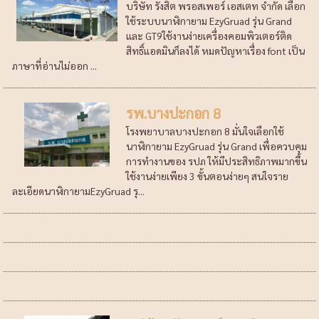
บริษัท รังสิต พรอสเพอร์ เอสเตท จำกัด เลืือก
ใช้ระบบนาฬิกายาม EzyGruad รุ่น Grand
และ GT9ใช้งานง่ายเครื่องคอมพิวเตอร์ติด
สิทธิ์แอดมินก็ลงได้ หมดปัญหาเรื่อง font เป็น
ภาษาที่อ่านไม่ออก ...
รพ.บางปะกอก 8
โรงพยาบาลบางปะกอก 8 มั่นใจเลือกใช้
นาฬิกายาม EzyGruad รุ่น Grand เพื่อควบคุม
การทำงานของ รปภ ให้มีประสิทธิภาพมากขึ้น
ใช้งานง่ายเพียง 3 ขั้นตอนง่ายๆ สนใจราย
ละเอียดนาฬิกายามEzyGruad รุ...