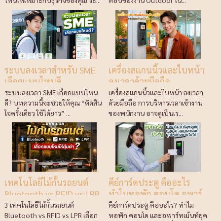
ระบบลงเวลาสำหรับ SME
เครื่องสแกนนิ้วและใบหน้า
เลือกแบบไหนดี
ลงเวลาด้วยมือถือ
ระบบลงเวลา SME เลือกแบบไหน
เครื่องสแกนนิ้วและใบหน้า ลงเวลา
ดี? บทความนี้จะช่วยให้คุณ “ตัดสิน
ด้วยมือถือ การบริหารเวลาเข้างาน
ใจครั้งเดียว ใช้ได้ยาว” ...
ของพนักงาน อาจดูเป็นเร...
เทคโนโลยีไม้กั้นรถยนต์
คีย์การ์ดประตู คืออะไร
Bluetooth vs RFID vs LPR
ทำไมหอพัก คอนโด อพาร์
เลือกแบบไหนให้คุ้มค่า
ทเม้นท์ยุคใหม่ถึงขาดไม่ได้
3 เทคโนโลยีไม้กั้นรถยนต์
คีย์การ์ดประตู คืออะไร? ทำไม
Bluetooth vs RFID vs LPR เลือก
หอพัก คอนโด และอพาร์ทเม้นท์ยุค