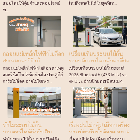
แบบไหนให้คุ้มค่าและตอบโจทย์
ใหม่ถึงขาดไม่ได้ ในยุคที่เท...
ท...
กลอนแม่เหล็กไฟฟ้าไม่ล็อก
เปรียบเทียบระบบไม้กั้น
สาเหตุและวิธีแก้
รถยนต์แบบไหนคุ้มค่าที่สุด
ในปี 2026
กลอนแม่เหล็กไฟฟ้าไม่ล็อก สาเหตุ
เปรียบเทียบระบบไม้กั้นรถยนต์
และวิธีแก้ไข ไขข้อข้องใจ ประตูคีย์
2026 Bluetooth (433 MHz) vs
การ์ดไม่ล็อค อาจไม่ใช่เพร...
RFID vs อ่านป้ายทะเบียน (LP...
ทำไมระบบไม้กั้น
เรื่องฝนไม่กลัว! เลือกเครื่อง
มอเตอร์ไซค์ถึงจำเป็น
ทาบบัตรกันน้ำต้องดูเลข IP
สำหรับโครงการยุคใหม่
เท่าไหร่ถึงจะชัวร์?
ทำไมระบบไม้กั้นมอเตอร์ไซค์ถึง
เรื่องฝนไม่กลัว! เลือกเครื่องทาบ