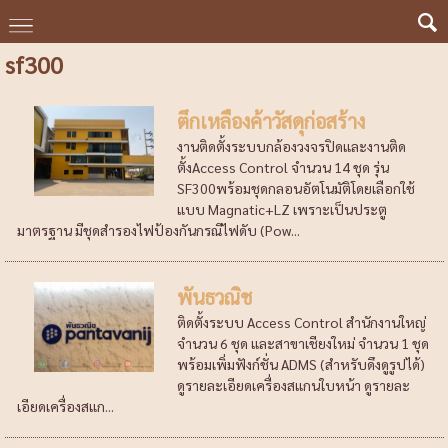
sf300
ตึกเหลืองค้าวัสดุก่อสร้าง
งานติดตั้งระบบกล้องวงจรปิดและงานติด
ตั้งAccess Control จำนวน 14 ชุด รุ่น
SF300พร้อมชุดกลอนอัตโนมัติโดยเลือกใช้
แบบ Magnatic+LZ เพราะเป็นประตู
มาตรฐาน มีชุดสำรองไฟป้องกันกรณีไฟดับ (Pow...
พันธวณิช
ติดตั้งระบบ Access Control สำนักงานใหญ่
จำนวน 6 ชุด และสาขาเชียงใหม่ จำนวน 1 ชุด
พร้อมเพิ่มฟังก์ชั่น ADMS (สำหรับดึงดูรูปได้)
ดูรายละเอียดเครื่องสแกนใบหน้า ดูรายละ
เอียดเครื่องสแก...