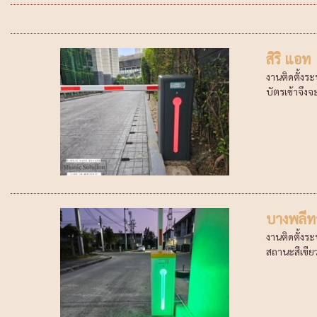
สิริ แอท
งานติดตั้งร
บัตรเข้าจึง
บางพลีท
งานติดตั้งระ
สถานะสีเขียว