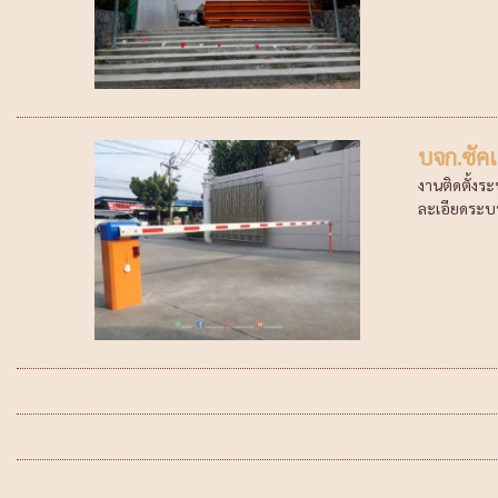
บจก.ซัค
งานติดตั้งร
ละเอียดระบ