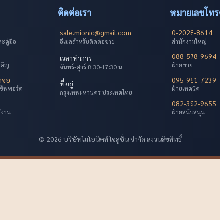
ติดต่อเรา
หมายเลขโทรศ
sale.mionic@gmail.com
0-2028-8614
คู่มือ
อีเมลสำหรับติดต่อขาย
สำนักงานใหญ่
088-578-9694
เวลาทำการ
ำคัญ
ฝ่ายขาย
จันทร์-ศุกร์ 8:30-17:30 น.
้าจอ
095-951-7239
ที่อยู่
ซัพพอร์ต
ฝ่ายเทคนิค
กรุงเทพมหานคร ประเทศไทย
082-392-9655
ช้งาน
ฝ่ายสนับสนุน
© 2026 บริษัทไมโอนิคส์ โซลูชั่น จำกัด สงวนลิขสิทธิ์