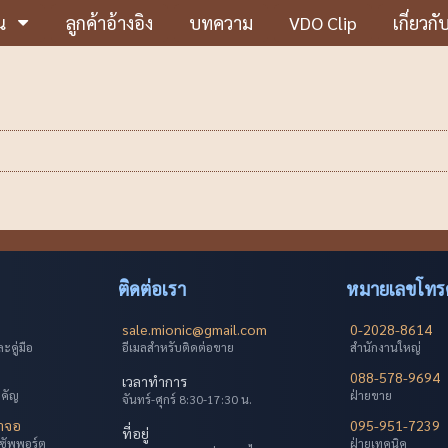
น
ลูกค้าอ้างอิง
บทความ
VDO Clip
เกี่ยวกั
ติดต่อเรา
หมายเลขโทรศ
sale.mionic@gmail.com
0-2028-8614
คู่มือ
อีเมลสำหรับติดต่อขาย
สำนักงานใหญ่
088-578-9694
เวลาทำการ
ำคัญ
ฝ่ายขาย
จันทร์-ศุกร์ 8:30-17:30 น.
้าจอ
095-951-7239
ที่อยู่
ซัพพอร์ต
ฝ่ายเทคนิค