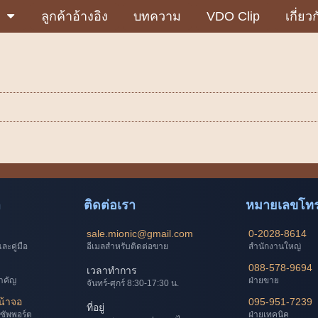
ลูกค้าอ้างอิง
บทความ
VDO Clip
เกี่ยว
า
ติดต่อเรา
หมายเลขโทร
sale.mionic@gmail.com
0-2028-8614
ะคู่มือ
อีเมลสำหรับติดต่อขาย
สำนักงานใหญ่
088-578-9694
เวลาทำการ
ำคัญ
ฝ่ายขาย
จันทร์-ศุกร์ 8:30-17:30 น.
น้าจอ
095-951-7239
ที่อยู่
ซัพพอร์ต
ฝ่ายเทคนิค