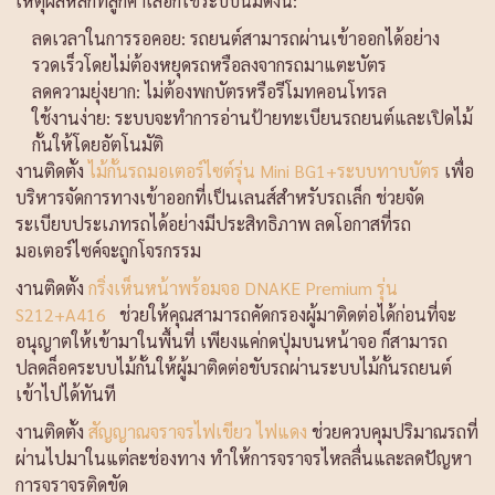
เหตุผลหลักที่ลูกค้าเลือกใช้ระบบนี้มีดังนี้:
ลดเวลาในการรอคอย: รถยนต์สามารถผ่านเข้าออกได้อย่าง
รวดเร็วโดยไม่ต้องหยุดรถหรือลงจากรถมาแตะบัตร
ลดความยุ่งยาก: ไม่ต้องพกบัตรหรือรีโมทคอนโทรล
ใช้งานง่าย: ระบบจะทำการอ่านป้ายทะเบียนรถยนต์และเปิดไม้
กั้นให้โดยอัตโนมัติ
งานติดตั้ง
ไม้กั้นรถมอเตอร์ไซต์รุ่น Mini BG1+ระบบทาบบัตร
เพื่อ
บริหารจัดการทางเข้าออกที่เป็นเลนส์สำหรับรถเล็ก ช่วยจัด
ระเบียบประเภทรถได้อย่างมีประสิทธิภาพ ลดโอกาสที่รถ
มอเตอร์ไซค์จะถูกโจรกรรม
งานติดตั้ง
กริ่งเห็นหน้าพร้อมจอ DNAKE Premium รุ่น
S212+A416
ช่วยให้คุณสามารถคัดกรองผู้มาติดต่อได้ก่อนที่จะ
อนุญาตให้เข้ามาในพื้นที่ เพียงแค่กดปุ่มบนหน้าจอ ก็สามารถ
ปลดล็อคระบบไม้กั้นให้ผู้มาติดต่อขับรถผ่านระบบไม้กั้นรถยนต์
เข้าไปได้ทันที
งานติดตั้ง
สัญญาณจราจรไฟเขียว ไฟแดง
ช่วยควบคุมปริมาณรถที่
ผ่านไปมาในแต่ละช่องทาง ทำให้การจราจรไหลลื่นและลดปัญหา
การจราจรติดขัด