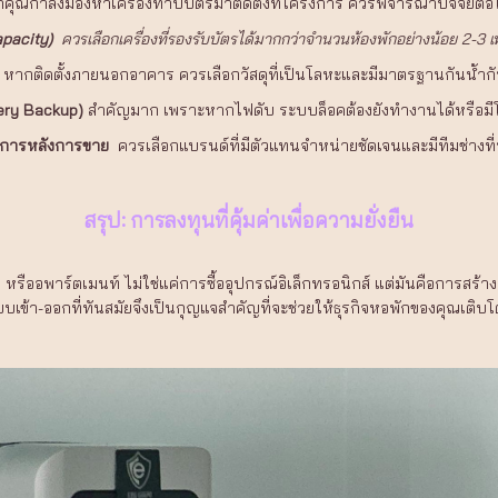
คุณกำลังมองหาเครื่องทาบบัตรมาติดตั้งที่โครงการ ควรพิจารณาปัจจัยต่อไ
apacity)
ควรเลือกเครื่องที่รองรับบัตรได้มากกว่าจำนวนห้องพักอย่างน้อย 2-3 เท่า
หากติดตั้งภายนอกอาคาร ควรเลือกวัสดุที่เป็นโลหะและมีมาตรฐานกันน้ำกันฝ
tery Backup)
สำคัญมาก เพราะหากไฟดับ ระบบล็อคต้องยังทำงานได้หรือม
ิการหลังการขาย
ควรเลือกแบรนด์ที่มีตัวแทนจำหน่ายชัดเจนและมีทีมช่างที่
สรุป: การลงทุนที่คุ้มค่าเพื่อความยั่งยืน
ืออพาร์ตเมนท์ ไม่ใช่แค่การซื้ออุปกรณ์อิเล็กทรอนิกส์ แต่มันคือการสร้างควา
บบเข้า-ออกที่ทันสมัยจึงเป็นกุญแจสำคัญที่จะช่วยให้ธุรกิจหอพักของคุณเติบโ