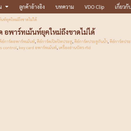
น
ลูกค้าอ้างอิง
บทความ
VDO Clip
เกี่ยวกั
ท์ยุคใหม่ถึงขาดไม่ได้
 อพาร์ทเม้นท์ยุคใหม่ถึงขาดไม่ได้
คีย์การ์ดอพาร์ทเม้นท์
,
คีย์การ์ดเปิดปิดประตู
,
คีย์การ์ดประตูกันน้ำ
,
คีย์การ์ดปร
s control
,
key card อพาร์ทเม้นท์
,
เครื่องอ่านบัตร rfid