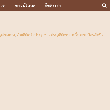
บเรา
ดาวน์โหลด
ติดต่อเรา
ะตูผ่านแอพ
,
ซ่อมคีย์การ์ดประตู
,
ซ่อมประตูคีย์การ์ด
,
เครื่องทาบบัตรเปิดปิด