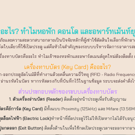
ืออะไร? ทำไมหอพัก คอนโด และอพาร์ทเม้นท์ยุ
และความสะดวกสบายกลายเป็นปัจจัยหลักที่ผู้เช่าใช้ตัดสินใจเลือกที่พักอาศ
าร์ดใบเดียวที่ใช้เปิดประตู แต่คือหัวใจสำคัญของระบบบริหารจัดการอาคารสม
่องทาบบัตรคืออะไร ทำไมเจ้าของหอพักและอพาร์ตเมนต์ยุคใหม่ต้องติดตั้ง และ
เครื่องทาบบัตร (Key Card) คืออะไร?
ออกประตูอัตโนมัติที่ทำงานด้วยคลื่นความถี่วิทยุ (RFID - Radio Frequenc
รอ่านรหัสในบัตร หากรหัสตรงกับที่บันทึกไว้ในฐานข้อมูล ระบบจะส่งคำสั่งไป
ส่วนประกอบหลักของระบบเครื่องทาบบัตร
1. ตัวเครื่องอ่านบัตร (Reader)
ติดตั้งอยู่หน้าประตูเพื่อรับสัญญาณ
บัตรคีย์การ์ด (Key Card)
มีทั้งแบบ Proximity (125kHz) และ Mifare (13.56
ชุดล็อคไฟฟ้า (Electric Lock)
ทำหน้าที่ยึดประตูไว้ไม่ให้เปิดหากไม่ได้รับอน
ปุ่มกดออก (Exit Button)
ติดตั้งด้านในเพื่อใช้กดเปิดประตูเวลาจะออกจากอ