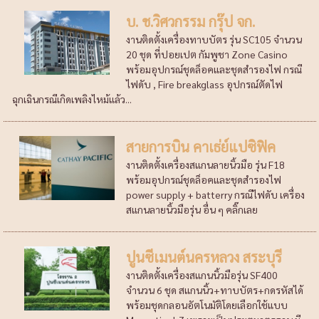
บ. ช.วิศวกรรม กรุ๊ป จก.
งานติดตั้งเครื่องทาบบัตร รุ่น SC105 จำนวน
20 ชุด ที่ปอยเปต กัมพูชา Zone Casino
พร้อมอุปกรณ์ชุดล็อคและชุดสำรองไฟ กรณี
ไฟดับ , Fire breakglass อุปกรณ์ตัดไฟ
ฉุกเฉินกรณีเกิดเพลิงไหม้แล้ว...
สายการบิน คาเธ่ย์แปซิฟิค
งานติดตั้งเครื่องสแกนลายนิ้วมือ รุ่น F18
พร้อมอุปกรณ์ชุดล็อคและชุดสำรองไฟ
power supply + batterry กรณีไฟดับ เครื่อง
สแกนลายนิ้วมือรุ่น อื่น ๆ คลิ๊กเลย
ปูนซีเมนต์นครหลวง สระบุรี
งานติดตั้งเครื่องสแกนนิ้วมือรุ่น SF400
จำนวน 6 ชุด สแกนนิ้ว+ทาบบัตร+กดรหัสได้
พร้อมชุดกลอนอัตโนมัติโดยเลือกใช้แบบ