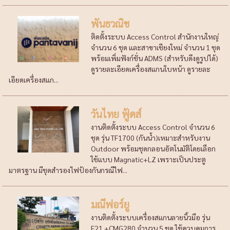
พันธวณิช
ติดตั้งระบบ Access Control สำนักงานใหญ่
จำนวน 6 ชุด และสาขาเชียงใหม่ จำนวน 1 ชุด
พร้อมเพิ่มฟังก์ชั่น ADMS (สำหรับดึงดูรูปได้)
ดูรายละเอียดเครื่องสแกนใบหน้า ดูรายละ
เอียดเครื่องสแก...
วันไทย ฟู้ดส์
งานติดตั้งระบบ Access Control จำนวน 6
ชุด รุ่น TF1700 (กันน้ำ)เหมาะสำหรับงาน
Outdoor พร้อมชุดกลอนอัตโนมัติโดยเลือก
ใช้แบบ Magnatic+LZ เพราะเป็นประตู
มาตรฐาน มีชุดสำรองไฟป้องกันกรณีไฟ...
มณีฟอร์ยู
งานติดตั้งระบบเครื่องสแกนลายนิ้วมือ รุ่น
F21 +CMG280 จำนวน 5 ชุด ใช้ควบคุมการ