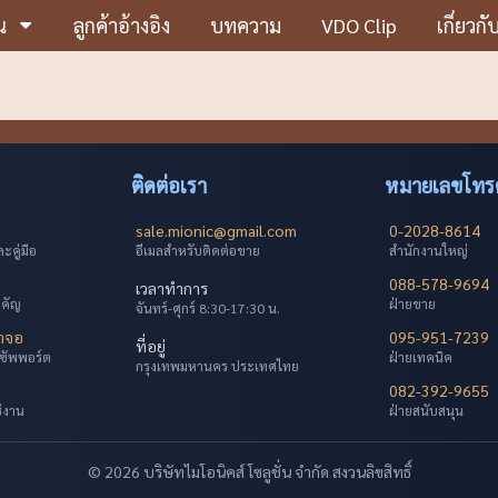
น
ลูกค้าอ้างอิง
บทความ
VDO Clip
เกี่ยวกั
ติดต่อเรา
หมายเลขโทรศ
sale.mionic@gmail.com
0-2028-8614
คู่มือ
อีเมลสำหรับติดต่อขาย
สำนักงานใหญ่
088-578-9694
เวลาทำการ
ำคัญ
ฝ่ายขาย
จันทร์-ศุกร์ 8:30-17:30 น.
้าจอ
095-951-7239
ที่อยู่
ซัพพอร์ต
ฝ่ายเทคนิค
กรุงเทพมหานคร ประเทศไทย
082-392-9655
ช้งาน
ฝ่ายสนับสนุน
© 2026 บริษัทไมโอนิคส์ โซลูชั่น จำกัด สงวนลิขสิทธิ์