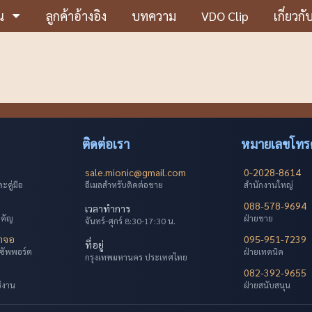
น
ลูกค้าอ้างอิง
บทความ
VDO Clip
เกี่ยวกั
ติดต่อเรา
หมายเลขโทรศ
sale.mionic@gmail.com
0-2028-8614
คู่มือ
อีเมลสำหรับติดต่อขาย
สำนักงานใหญ่
088-578-9694
เวลาทำการ
ำคัญ
ฝ่ายขาย
จันทร์-ศุกร์ 8:30-17:30 น.
้าจอ
095-951-7239
ที่อยู่
ซัพพอร์ต
ฝ่ายเทคนิค
กรุงเทพมหานคร ประเทศไทย
082-392-9655
ช้งาน
ฝ่ายสนับสนุน