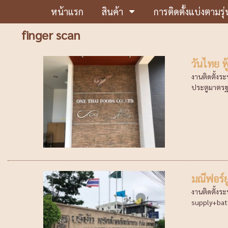
หน้าแรก
สินค้า
การติดตั้งแบ่งตามรุ่
finger scan
วันไทย ฟู
งานติดตั้งร
ประตูมาตรฐา
มณีฟอร์ย
งานติดตั้งร
supply+batte