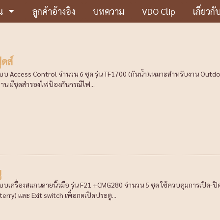
น
ลูกค้าอ้างอิง
บทความ
VDO Clip
เกี่ยวกั
้ดส์
ะบบ Access Control จำนวน 6 ชุด รุ่น TF1700 (กันน้ำ)เหมาะสำหรับงาน Out
น มีชุดสำรองไฟป้องกันกรณีไฟ...
ู
ะบบเครื่องสแกนลายนิ้วมือ รุ่น F21 +CMG280 จำนวน 5 ชุด ใช้ควบคุมการเปิด-ป
rry) และ Exit switch เพื่อกดเปิดประตู...