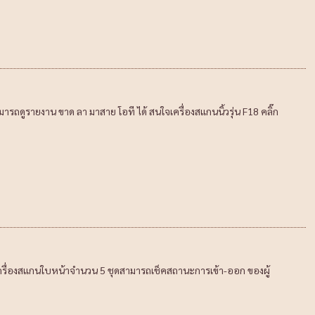
รถดูรายงาน ขาด ลา มาสาย โอที ได้ สนใจเครื่องสแกนนิ้วรุ่น F18 คลิ๊ก
เครื่องสแกนใบหน้าจำนวน 5 ชุดสามารถเช็คสถานะการเข้า-ออก ของผู้