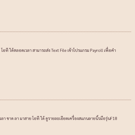
โอที ได้ตลอดเวลา สามารถส่ง Text File เข้าโปรแกรม Payroll เพื่อคำ
า ขาด ลา มาสาย โอที ได้ ดูรายละเอียดเครื่องสแกนลายนิ้วมือรุ่นF18