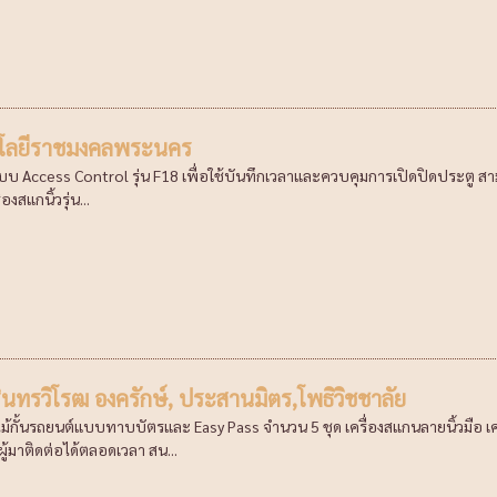
โลยีราชมงคลพระนคร
ะบบ Access Control รุ่น F18 เพื่อใช้บันทึกเวลาและควบคุมการเปิดปิดประตู สามา
องสแกนิ้วรุ่น...
ินทรวิโรฒ องครักษ์, ประสานมิตร,โพธิวิชชาลัย
ไม้กั้นรถยนต์แบบทาบบัตรและ Easy Pass จำนวน 5 ชุด เครื่องสแกนลายนิ้วมือ 
ู้มาติดต่อได้ตลอดเวลา สน...