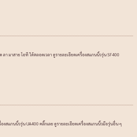
 ลา มาสาย โอที ได้ตลอดเวลา ดูรายละเอียดเครื่องสแกนนิ้วรุ่น SF400
สแกนนิ้วรุ่น UA400 คลิ๊กเลย ดูรายละเอียดเครื่องสแกนนิ้วมือรุ่นอื่น ๆ