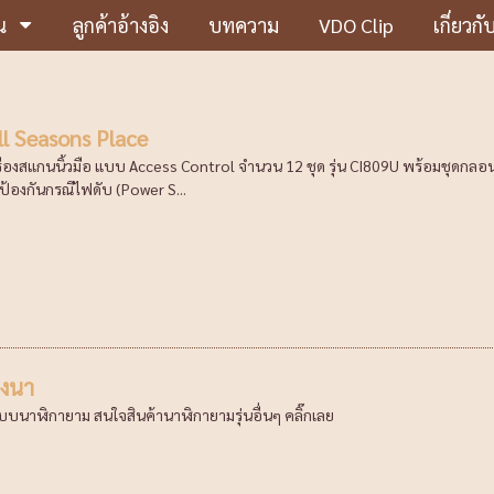
น
ลูกค้าอ้างอิง
บทความ
VDO Clip
เกี่ยวกั
l Seasons Place
ครื่องสแกนนิ้วมือ แบบ Access Control จำนวน 12 ชุด รุ่น CI809U พร้อมชุดก
้องกันกรณีไฟดับ (Power S...
างนา
ะบบนาฬิกายาม สนใจสินค้านาฬิกายามรุ่นอื่นๆ คลิ๊กเลย