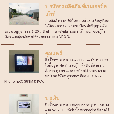
บ.ธนัทกร ผลิตภัณฑ์เรนเจอร์ ส
เก้าท์
งานติดตั้งระบบไม้กั้นรถยนต์ แบบ Easy Pass
ไม่ต้องลดกระจกมาทาบบัตร ส่งสัญญาณด้วย
ระบบบลูทูธ ระยะ 1-20 เมตรสามารถเช็คสถานะการเข้า-ออก ของผู้ถือ
บัตร และผู้มาติดต่อได้ตลอดเวลา และ VDO D...
คุณแฟร์
ติดตั้งระบบ VDO Door Phone จำนวน 1 ชุด
ในที่อยู่อาศัย สำหรับผู้มาติดต่อ ก็สามารถ
สื่อสาร พูดคุย และปลดล็อคได้ จากหน้าจอ
มอนิเตอร์ทันท ดูรายละเอียดVDO Door
Phoneรุ่นKC-S81M & KCV...
บ.อู่เงิน
ติดตั้งระบบ VDO Door Phone รุ่นKC-S81M
+ KCV-S701IP ซึ่งรุ่นนี้สามารถดูผ่านมือถือได้