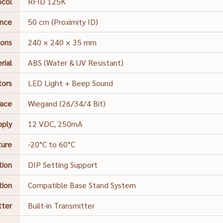
ocol
RFID 125K
ance
50 cm (Proximity ID)
ions
240 × 240 × 35 mm
rial
ABS (Water & UV Resistant)
tors
LED Light + Beep Sound
face
Wiegand (26/34/4 Bit)
pply
12 VDC, 250mA
ture
-20°C to 60°C
tion
DIP Setting Support
tion
Compatible Base Stand System
tter
Built-in Transmitter