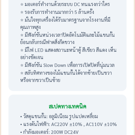
⭐ มอเตอร์ทำงานด้วยระบบ DC ทนแรงกว่าใคร
⭐ รองรับการทำงานมากกว่า 5 ล้านครั้ง
⭐ มั่นใจทุกเครื่องได้รับมาตรฐานจากโรงงานที่มี
คุณภาพสูง
⭐ มีฟังก์ชันหน่วงเวลาปิดอัตโนมัติและไม้แขนกั้น
ย้อนกลับกรณีฟาดสิ่งกีดขวาง
⭐ มีไฟ LED แสดงสถานะหน้าตู้ สีเขียว สีแดง เห็น
อย่างชัดเจน
⭐ มีฟังก์ชัน Slow Down เพื่อการเปิดปิดที่นุ่มนวล
⭐ สลับทิศทางของไม้แขนกั้นได้จากซ้ายเป็นขวา
หรือจากขวาเป็นซ้าย
สเปคทางเทคนิค
• วัสดุแขนกั้น: อลูมิเนียม รูปแปดเหลี่ยม
• แรงดันไฟฟ้า: AC220V ±10% , AC110V ±10%
• กำลังมอเตอร์: 200W DC24V