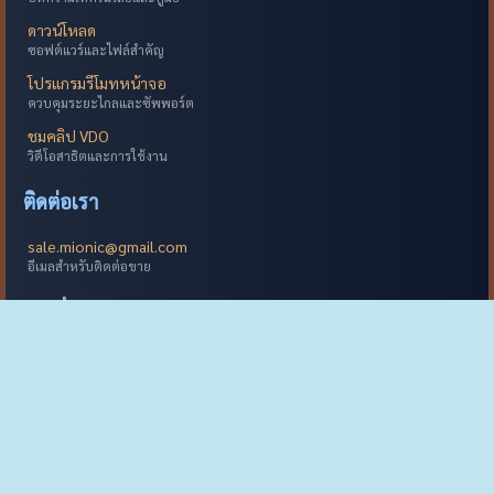
ดาวน์โหลด
ซอฟต์แวร์และไฟล์สำคัญ
โปรแกรมรีโมทหน้าจอ
ควบคุมระยะไกลและซัพพอร์ต
ชมคลิป VDO
วิดีโอสาธิตและการใช้งาน
ติดต่อเรา
sale.mionic@gmail.com
อีเมลสำหรับติดต่อขาย
เวลาทำการ
จันทร์-ศุกร์ 8:30-17:30 น.
ที่อยู่
กรุงเทพมหานคร ประเทศไทย
หมายเลขโทรศัพท์
0-2028-8614
สำนักงานใหญ่