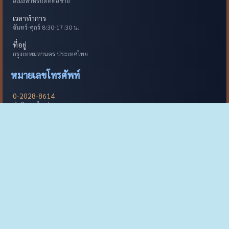
อีเมลสำหรับติดต่อขาย
เวลาทำการ
จันทร์-ศุกร์ 8:30-17:30 น.
ที่อยู่
กรุงเทพมหานคร ประเทศไทย
หมายเลขโทรศัพท์
0-2028-8614
สำนักงานใหญ่
088-578-9694
ฝ่ายขาย
095-951-7239
ฝ่ายเทคนิค
082-392-9655
ฝ่ายสนับสนุน
ติดตามเราบนโซเชียลมีเดีย