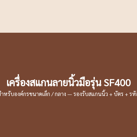
เครื่องสแกนลายนิ้วมือรุ่น SF400
สำหรับองค์กรขนาดเล็ก / กลาง — รองรับสแกนนิ้ว + บัตร + รหั