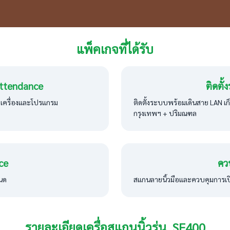
แพ็คเกจที่ได้รับ
ttendance
ติดตั
วเครื่องและโปรแกรม
ติดตั้งระบบพร้อมเดินสาย LAN เ
กรุงเทพฯ + ปริมณฑล
ce
คว
หนด
สแกนลายนิ้วมือและควบคุมการเป
รายละเอียดเครื่อสแกนนิ้วรุ่น SF400