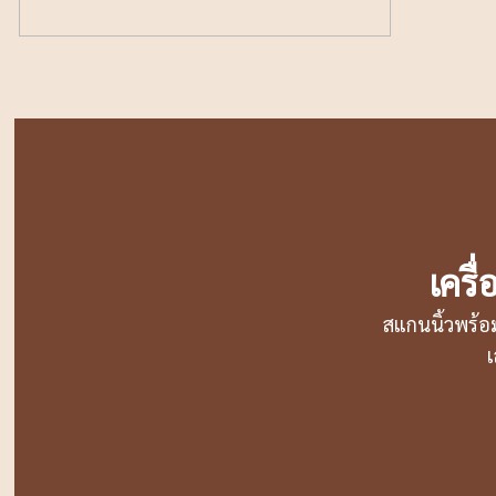
เครื
สแกนนิ้วพร้อ
เ