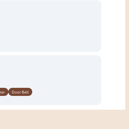
zer
Door Bell