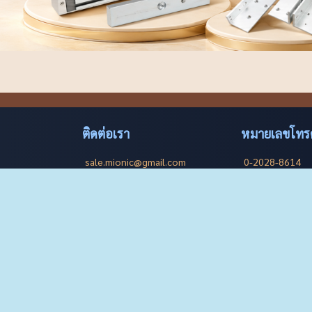
ติดต่อเรา
หมายเลขโทรศ
sale.mionic@gmail.com
0-2028-8614
คู่มือ
อีเมลสำหรับติดต่อขาย
สำนักงานใหญ่
088-578-9694
เวลาทำการ
ำคัญ
ฝ่ายขาย
จันทร์-ศุกร์ 8:30-17:30 น.
้าจอ
095-951-7239
ที่อยู่
ซัพพอร์ต
ฝ่ายเทคนิค
กรุงเทพมหานคร ประเทศไทย
082-392-9655
ช้งาน
ฝ่ายสนับสนุน