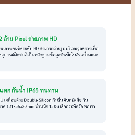
 2 ล้าน Pixel ถ่ายภาพ HD
 ถ่ายภาพคมชัดระดับ HD สามารถถ่ายรูปบริเวณจุดตรวจเพื่อ
เหตุการณ์ผิดปกติเป็นหลักฐาน ข้อมูลบันทึกในตัวเครื่องและ
ะแทก กันน้ำ IP65 ทนทาน
 เคลือบด้วย Double Silicon กันลื่น จับถนัดมือ กัน
าด 131x55x20 mm น้ำหนัก 130G เล็กกระทัดรัด พกพา