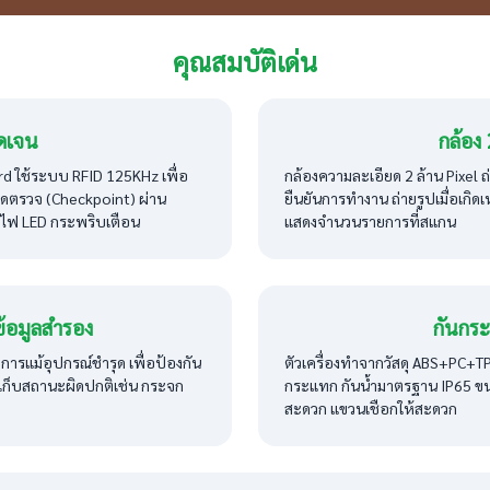
คุณสมบัติเด่น
ัดเจน
กล้อง
rd ใช้ระบบ RFID 125KHz เพื่อ
กล้องความละเอียด 2 ล้าน Pixel
ดตรวจ (Checkpoint) ผ่าน
ยืนยันการทำงาน ถ่ายรูปเมื่อเกิด
และไฟ LED กระพริบเตือน
แสดงจำนวนรายการที่สแกน
ข้อมูลสำรอง
กันกร
ารแม้อุปกรณ์ชำรุด เพื่อป้องกัน
ตัวเครื่องทำจากวัสดุ ABS+PC+TPU
เก็บสถานะผิดปกติเช่น กระจก
กระแทก กันน้ำมาตรฐาน IP65 ขน
สะดวก แขวนเชือกให้สะดวก