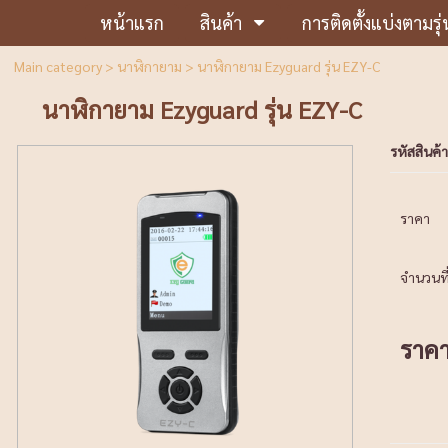
หน้าแรก
สินค้า
การติดตั้งแบ่งตามรุ่
Main category
>
นาฬิกายาม
> นาฬิกายาม Ezyguard รุ่น EZY-C
นาฬิกายาม Ezyguard รุ่น EZY-C
รหัสสินค้า
ราคา
จำนวนที่
ราค