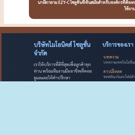
นาฬิกายาม EZY-C โซลูชันที่ทันสมัยสำหรับองค์กรที่ต้อ
ใช้งา
บริษัทไมโอนิคส์ โซลูชั่น
บริการของเรา
จำกัด
บทความ
บทความเทคโนโลยีและ
เราให้บริการที่ดีที่สุดเพื่อลูกค้าทุก
ท่าน พร้อมทีมงานมืออาชีพที่คอย
ดาวน์โหลด
ซอฟต์แวร์และไฟล์ส
ดูแลและให้คำปรึกษา
โปรแกรมรีโมทหน
บริการมืออาชีพ
ควบคุมระยะไกลและ
ดูแลลูกค้าแม้หมด Waranty
ชมคลิป VDO
เทคโนโลยีทันสมัย
วิดีโอสาธิตและการใ