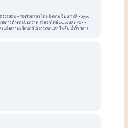
ดูแล ผู้ตรวจสอบ • รองรับภาษา ไทย อังกฤษ จีน เกาหลี • Sync
ดงผลการทำงานเป็นกราฟ ส่งออกไฟล์ Excel และ PDF •
ะแจ้งสถานะผิดปกติได้ (กระจกแตก ไฟดับ น้ำรั่ว ฯลฯ)