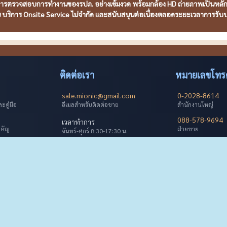
งการตรวจสอบการทำงานของรปภ. อย่างเข้มงวด พร้อมกล้อง HD ถ่ายภาพเป็นหลักฐา
น บริการ Onsite Service ไม่จำกัด และสนับสนุนต่อเนื่องตลอดระยะเวลาการรับ
ติดต่อเรา
หมายเลขโทรศ
sale.mionic@gmail.com
0-2028-8614
คู่มือ
อีเมลสำหรับติดต่อขาย
สำนักงานใหญ่
088-578-9694
เวลาทำการ
ำคัญ
ฝ่ายขาย
จันทร์-ศุกร์ 8:30-17:30 น.
้าจอ
095-951-7239
ที่อยู่
ซัพพอร์ต
ฝ่ายเทคนิค
กรุงเทพมหานคร ประเทศไทย
082-392-9655
ช้งาน
ฝ่ายสนับสนุน
© 2026 บริษัทไมโอนิคส์ โซลูชั่น จำกัด สงวนลิขสิทธิ์