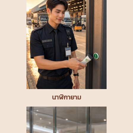
นาฬิกายาม