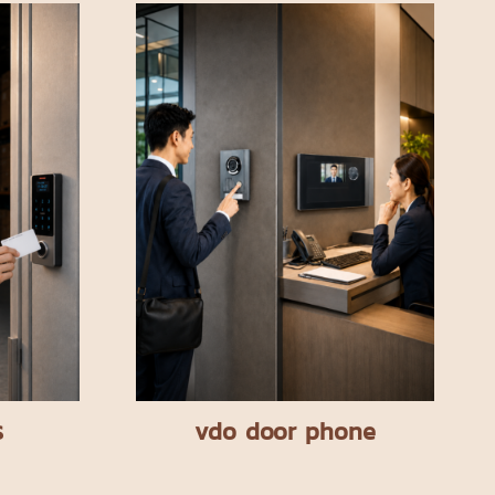
ร
vdo door phone