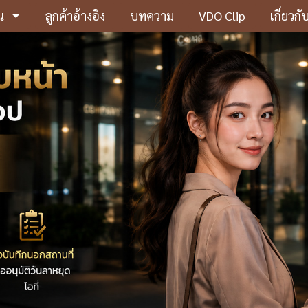
น
ลูกค้าอ้างอิง
บทความ
VDO Clip
เกี่ยวกั