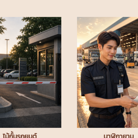
ไม้กั้นรถยนต์
นาฬิกายาม