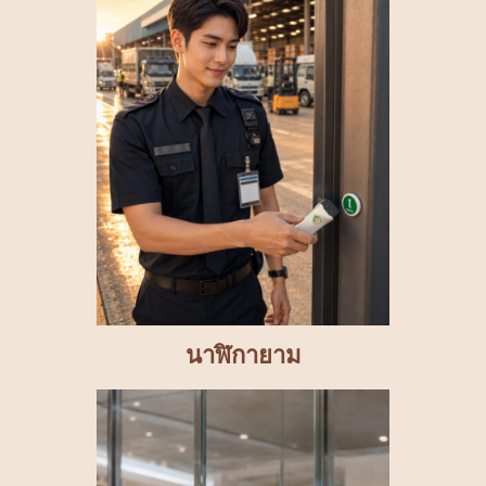
นาฬิกายาม