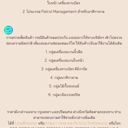
ใบหน้า เครื่องทาบบัตร
2. โปรแกรม Patrol Management สำหรับนาฬิกายาม
การตรวจเช็คสินค้า กรณีสินค้าหมดประกัน และอยากให้ทางบริษัทฯ เข้าไปตรวจ
สอบความผิดปกติ เพื่อเสนองานซ่อมแซมแก้ไข ให้สินค้ากลับมาใช้งานได้ดังเดิม
1. กลุ่มเครื่องสแกนนิ้วมือ
2. กลุ่มเครื่องสแกนใบหน้า
3. กลุ่มเครื่องทาบบัตร คีย์การ์ด
4. กลุ่มนาฬิกายาม
5. กลุ่มไม้กั้นรถยนต์
6. กลุ่มกล้องวงจรปิด
ราคาดังกล่าวเฉพาะ กรุงเทพฯ และปริมณฑล ต่างจังหวัดคิดตามระยะทาง ท่าน
สามารถสอบถามค่าใช้จ่ายดังกล่าวเพิ่มเติม
ได้ที่
Line@mionic
หรือ
https://line.me/R/ti/p/%40mionic
หรือโทร