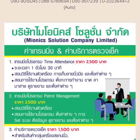
090-9015045 | 088-5789694 | 095-9517239 | 0-20236441-2
[Auto]