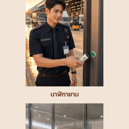
นาฬิกายาม