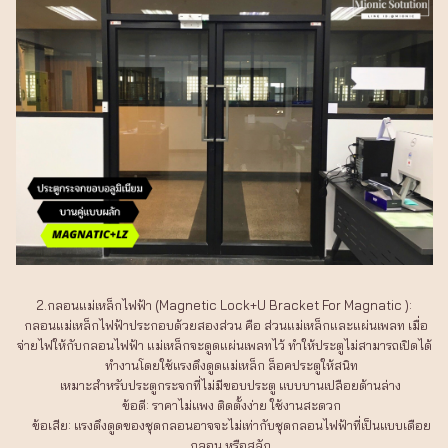
2.กลอนแม่เหล็กไฟฟ้า (Magnetic Lock+U Bracket For Magnatic ):
กลอนแม่เหล็กไฟฟ้าประกอบด้วยสองส่วน คือ ส่วนแม่เหล็กและแผ่นเพลท เมื่อ
จ่ายไฟให้กับกลอนไฟฟ้า แม่เหล็กจะดูดแผ่นเพลทไว้ ทำให้ประตูไม่สามารถเปิดได้
ทำงานโดยใช้แรงดึงดูดแม่เหล็ก ล็อคประตูให้สนิท
เหมาะสำหรับประตูกระจกที่ไม่มีขอบประตู แบบบานเปลือยด้านล่าง
ข้อดี: ราคาไม่แพง ติดตั้งง่าย ใช้งานสะดวก
ข้อเสีย: แรงดึงดูดของชุดกลอนอาจจะไม่เท่ากับชุดกลอนไฟฟ้าที่เป็นแบบเดือย
กลอน หรือสลัก