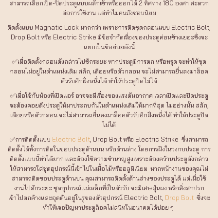
สามารถเลือกเปิด-ปิดประตูแบบผลักเข้าหรือออกได้ 2 ทิศทาง 180 องศา สะดวก
ต่อการใช้งาน แต่ทำไมคนถึงชอบนิยม
ติดตั้งแบบ Magnatic Lock มากกว่า เพราะการติดชุดกลอนแบบ Electric Bolt,
Drop Bolt หรือ Electric Strike มีข้อจำกัดเรื่องของประตูค่อนข้างเยอะซึ่งจะ
แยกเป็นข้อย่อยดังนี้
✅เมื่อติดตั้งกลอนดังกล่าวไปซักระยะ หากประตูมีการตก หรือทรุด จะทำให้ชุด
กลอนไม่อยู่ในตำแหน่งเดิม สลัก, เดือยหรือตัวกลอน จะไม่สามารถยื่นลงมาล็อค
ตัวรับอีกฝั่งหนึ่งได้ ทำให้ประตูปิดไม่ได้
✅เมื่อใช้กับห้องที่เปิดแอร์ อาจจะมีเรื่องของแรงดันอากาศ เวลาเปิดและปิดประตู
จะต้องคอยดึงประตูให้มาประกบกันในตำแหน่งเดิมให้มากที่สุด ไม่อย่างนั้น สลัก,
เดือยหรือตัวกลอน จะไม่สามารถยื่นลงมาล็อคตัวรับอีกฝั่งหนึ่งได้ ทำให้ประตูปิด
ไม่ได้
✅การติดตั้งแบบ
Electric Bolt
, Drop Bolt หรือ Electric Strike ซึ่งสามารถ
ติดตั้งได้ทั้งการติดในขอบประตูด้านบน หรือด้านล่าง โดยการฝังในวงกบประตู การ
ติดตั้งแบบนี้ทำได้ยาก และต้องใช้ความชำนาญสูงเพราะต้องคว้านประตูดังกล่าว
ให้สามารถใส่ชุดอุปกรณ์นี้เข้าไปในเนื้อไม้หรืออลูมิเนียม หากหน้างานของคุณไม่
สามารถติดขอบประตูด้านบน คุณสามารถติดตั้งด้านล่างของประตูได้ แต่เมื่อใช้
งานไปสักระยะ ชุดอุปกรณ์แม่เหล็กที่เป็นตัวรับ จะมีเศษฝุ่นผง หรือสิ่งสกปรก
เข้าไปตกค้างและอุดตันอยู่ในรูของตัวอุปกรณ์ Electric Bolt,
Drop Bolt
ซึ่งจะ
ทำให้เจอปัญหาประตูล็อคไม่สนิทในอนาคตได้บ่อย ๆ