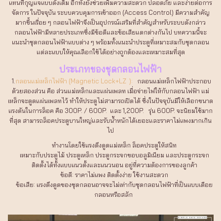
แทนที่กุญแจแบบดั้งเดิม อีกทั้งยังช่วยเพิ่มความสะดวก ปลอดภัย และง่ายต่อการ
จัดการ ในปัจจุบัน ระบบควบคุมการเข้าออก (Access Control) มีความสำคัญ
มากขึ้นเรื่อย ๆ กลอนไฟฟ้าจึงเป็นอุปกรณ์เสริมที่สำคัญสำหรับระบบดังกล่าว
กลอนไฟฟ้ามีหลายประเภทซึ่งมีข้อดีและข้อเสียแตกต่างกันไป บทความนี้จะ
แนะนำชุดกลอนไฟฟ้าแบบต่าง ๆ พร้อมทั้งแนะนำประตูที่เหมาะสมกับชุดกลอน
แต่ละแบบให้คุณเลือกใช้ได้อย่างถูกต้องและเหมาะสมที่สุด
ประเภทของชุดกลอนไฟฟ้า
1.
กลอนแม่เหล็กไฟฟ้า (Magnetic Lock+LZ ):
กลอนแม่เหล็กไฟฟ้าประกอบ
ด้วยสองส่วน คือ ส่วนแม่เหล็กและแผ่นเพลท เมื่อจ่ายไฟให้กับกลอนไฟฟ้า แม่
เหล็กจะดูดแผ่นเพลทไว้ ทำให้ประตูไม่สามารถเปิดได้ ซึ่งในปัจจุบันมีให้เลือกขนาด
แรงดันในการล็อค คือ 300P. / 600P. และ 1,200P. รุ่น 600P. จะนิยมใช้มาก
ที่สุด สามารถล็อคประตูบานใหญ่และรับน้ำหนักได้เยอะและราคาไม่แพงมากเกิน
ไป
ทำงานโดยใช้แรงดึงดูดแม่เหล็ก ล็อคประตูให้สนิท
เหมาะกับประตูไม้ ประตูเหล็ก ประตูกระจกขอบอลูมิเนียม และประตูกระจก
ติดตั้งได้ทั้งแบบแนวตั้งและแนวนอน อยู่ที่ความต้องการของลูกค้า
ข้อดี: ราคาไม่แพง ติดตั้งง่าย ใช้งานสะดวก
ข้อเสีย: แรงดึงดูดของชุดกลอนอาจจะไม่เท่ากับชุดกลอนไฟฟ้าที่เป็นแบบเดือย
กลอนหรือสลัก