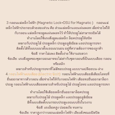
3.กลอนแม่เหล็กไฟฟ้า (Magnetic Lock+DSU For Magnatic ): กลอนแม่
เหล็กไฟฟ้าประกอบด้วยสองส่วน คือ ส่วนแม่เหล็กและแผ่นเพลท เมื่อจ่ายไฟให้
กับกลอน แม่เหล็กจะดูดแผ่นเพลทไว้ ทำให้ประตูไม่สามารถเปิดได้
ทำงานโดยใช้แรงดึงดูดแม่เหล็ก ล็อคประตูให้สนิท
เหมาะกับประตูไม้ ประตูเหล็ก ประตูอลูมิเนียม และประตูกระจก
ติดตั้งได้ทั้งแบบแนวตั้งและแนวนอน อยู่ที่ความต้องการของลูกค้า
ข้อดี: ราคาไม่แพง ติดตั้งง่าย ใช้งานสะดวก
ข้อเสีย: แรงดึงดูดของชุดกลอนอาจจะไม่เท่ากับชุดกลอนที่เป็นแบบเดือย กลอน
หรือสลัก
เหมาะสำหรับประตูกระจกที่ไม่มีขอบประตู แบบบานเปลือยบน-ล่าง
4.
กลอนไฟฟ้าแบบเดือย (Electric Bolt)
: กลอนไฟฟ้าแบบเดือยมีเดือยโลหะที่
ยื่นออกมาจากตัวกลอน เมื่อจ่ายไฟให้กับกลอนไฟฟ้า เดือยจะยื่นออกมาล็อก
ประตู กลอนไฟฟ้าแบบเดือยเหมาะสำหรับประตูไม้ ประตูโลหะ และประตูกระจก
ทำงานโดยใช้เดือยเหล็กยื่นออกมาล็อคประตู
เหมาะกับประตูไม้ ประตูเหล็ก และประตูอลูมิเนียม
มีทั้งแบบติดตั้งบนกรอบประตูและแบบฝังในวงกบ
ข้อดี: แรงล็อคสูง ปลอดภัย ทนทาน
ข้อเสีย: ราคาสูงกว่ากลอนแม่เหล็กไฟฟ้า เสียงดังขณะเปิดปิด