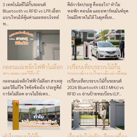
เลือกแบบไหนให้คุ้มค่า
ทเม้นท์ยุคใหม่ถึงขาดไม่ได้
3 เทคโนโลยีไม้กั้นรถยนต์
คีย์การ์ดประตู คืออะไร? ทำไม
Bluetooth vs RFID vs LPR เลือก
หอพัก คอนโด และอพาร์ทเม้นท์ยุค
แบบไหนให้คุ้มค่าและตอบโจทย์
ใหม่ถึงขาดไม่ได้ ในยุคที่เท...
ท...
กลอนแม่เหล็กไฟฟ้าไม่ล็อก
เปรียบเทียบระบบไม้กั้น
สาเหตุและวิธีแก้
รถยนต์แบบไหนคุ้มค่าที่สุด
ในปี 2026
กลอนแม่เหล็กไฟฟ้าไม่ล็อก สาเหตุ
เปรียบเทียบระบบไม้กั้นรถยนต์
และวิธีแก้ไข ไขข้อข้องใจ ประตูคีย์
2026 Bluetooth (433 MHz) vs
การ์ดไม่ล็อค อาจไม่ใช่เพร...
RFID vs อ่านป้ายทะเบียน (LP...
ทำไมระบบไม้กั้น
เรื่องฝนไม่กลัว! เลือกเครื่อง