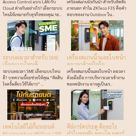
Access Control แบบ LAN กับ
เครื่องสแกนนิ้วกันน้ำ สำหรับติดตั้ง
Cloud ต่างกันอย่างไร? เลือกระบบ
ภายนอก ทำไม ZKTeco F35 คือคำ
ไหนให้เหมาะกับธุรกิจของคุณ ระ...
ตอบของงาน Outdoor ใน...
ระบบลงเวลาสำหรับ SME
เครื่องสแกนนิ้วและใบหน้า
เลือกแบบไหนดี
ลงเวลาด้วยมือถือ
ระบบลงเวลา SME เลือกแบบไหน
เครื่องสแกนนิ้วและใบหน้า ลงเวลา
ดี? บทความนี้จะช่วยให้คุณ “ตัดสิน
ด้วยมือถือ การบริหารเวลาเข้างาน
ใจครั้งเดียว ใช้ได้ยาว” ...
ของพนักงาน อาจดูเป็นเร...
เทคโนโลยีไม้กั้นรถยนต์
คีย์การ์ดประตู คืออะไร
Bluetooth vs RFID vs LPR
ทำไมหอพัก คอนโด อพาร์