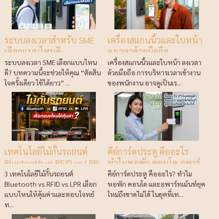
ระบบลงเวลาสำหรับ SME
เครื่องสแกนนิ้วและใบหน้า
เลือกแบบไหนดี
ลงเวลาด้วยมือถือ
ระบบลงเวลา SME เลือกแบบไหน
เครื่องสแกนนิ้วและใบหน้า ลงเวลา
ดี? บทความนี้จะช่วยให้คุณ “ตัดสิน
ด้วยมือถือ การบริหารเวลาเข้างาน
ใจครั้งเดียว ใช้ได้ยาว” ...
ของพนักงาน อาจดูเป็นเร...
เทคโนโลยีไม้กั้นรถยนต์
คีย์การ์ดประตู คืออะไร
Bluetooth vs RFID vs LPR
ทำไมหอพัก คอนโด อพาร์
เลือกแบบไหนให้คุ้มค่า
ทเม้นท์ยุคใหม่ถึงขาดไม่ได้
3 เทคโนโลยีไม้กั้นรถยนต์
คีย์การ์ดประตู คืออะไร? ทำไม
Bluetooth vs RFID vs LPR เลือก
หอพัก คอนโด และอพาร์ทเม้นท์ยุค
แบบไหนให้คุ้มค่าและตอบโจทย์
ใหม่ถึงขาดไม่ได้ ในยุคที่เท...
ท...